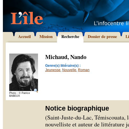
Accueil
Mission
Recherche
Dossier de presse
L
Michaud, Nando
Genre(s) littéraire(s) :
Jeunesse
,
Nouvelle
,
Roman
Photo : © Patrice
BABEUX
Notice biographique
(Saint-Juste-du-Lac, Témiscouata, 
nouvelliste et auteur de littératur