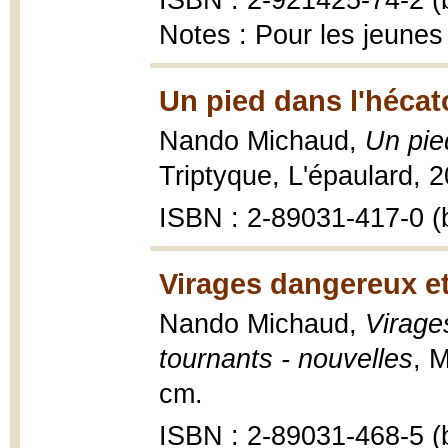
ISBN : 2-921425-74-2 (b
Notes : Pour les jeunes
Un pied dans l'héca
Nando Michaud,
Un pie
Triptyque, L'épaulard, 2
ISBN : 2-89031-417-0 (b
Virages dangereux et
Nando Michaud,
Virage
tournants - nouvelles
, 
cm.
ISBN : 2-89031-468-5 (b