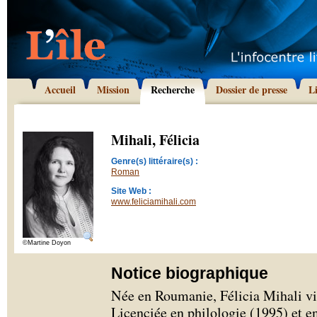
Accueil
Mission
Recherche
Dossier de presse
L
Mihali, Félicia
Genre(s) littéraire(s) :
Roman
Site Web :
www.feliciamihali.com
©Martine Doyon
Notice biographique
Née en Roumanie, Félicia Mihali vi
Licenciée en philologie (1995) et e