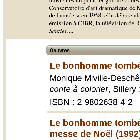
musicales en piano et guitare et des
Conservatoire d'art dramatique de
de l'année » en 1958, elle débute al
émission à CJBR, la télévision de 
Sentier
.
...
Oeuvres
Le bonhomme tombé du
Monique Miville-Desch
conte à colorier
, Sillery
ISBN : 2-9802638-4-2
Le bonhomme tombé du
messe de Noël (1992