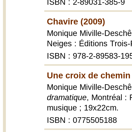
ISBN : 2-89031-385-9
Chavire (2009)
Monique Miville-Desch
Neiges : Éditions Trois-
ISBN : 978-2-89583-19
Une croix de chemin 
Monique Miville-Desch
dramatique
, Montréal : F
musique ; 19x22cm.
ISBN : 0775505188