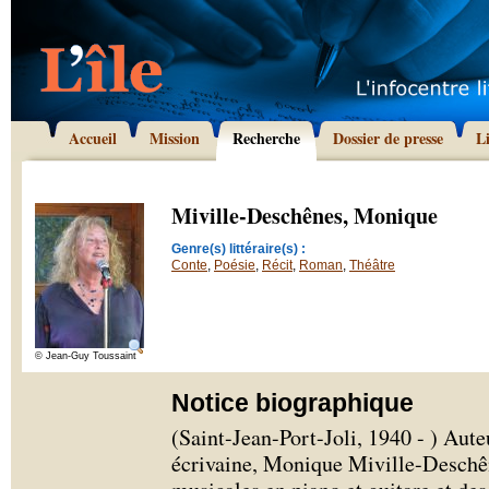
Accueil
Mission
Recherche
Dossier de presse
L
Miville-Deschênes, Monique
Genre(s) littéraire(s) :
Conte
,
Poésie
,
Récit
,
Roman
,
Théâtre
© Jean-Guy Toussaint
Notice biographique
(Saint-Jean-Port-Joli, 1940 - ) Aut
écrivaine, Monique Miville-Deschê