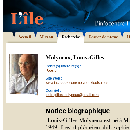
Accueil
Mission
Recherche
Dossier de presse
L
Molyneux, Louis-Gilles
Genre(s) littéraire(s) :
Poésie
Site Web :
www.facebook.com/molyneuxlouisgilles
Courriel :
louis-gilles.molyneux@gmail.com
Notice biographique
Louis-Gilles Molyneux est né à Mo
1949. Il est diplômé en philosophie