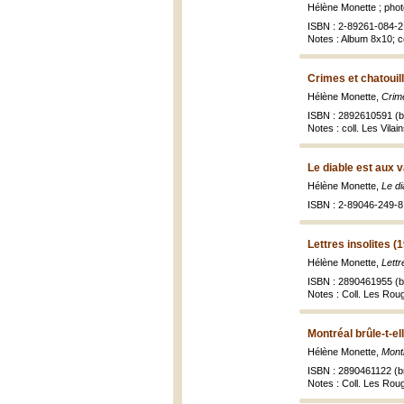
Hélène Monette ; phot
ISBN : 2-89261-084-2 
Notes : Album 8x10; co
Crimes et chatouil
Hélène Monette,
Crime
ISBN : 2892610591 (br
Notes : coll. Les Vilai
Le diable est aux 
Hélène Monette,
Le di
ISBN : 2-89046-249-8 (
Lettres insolites (
Hélène Monette,
Lettr
ISBN : 2890461955 (br
Notes : Coll. Les Ro
Montréal brûle-t-el
Hélène Monette,
Montr
ISBN : 2890461122 (br
Notes : Coll. Les Ro