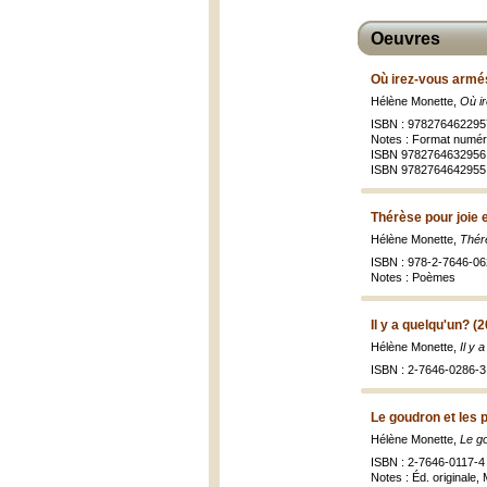
Oeuvres
Où irez-vous armés
Hélène Monette,
Où i
ISBN : 978276462295
Notes : Format numér
ISBN 9782764632956 
ISBN 9782764642955
Thérèse pour joie 
Hélène Monette,
Thérè
ISBN : 978-2-7646-06
Notes : Poèmes
Il y a quelqu'un? (
Hélène Monette,
Il y 
ISBN : 2-7646-0286-3 
Le goudron et les 
Hélène Monette,
Le g
ISBN : 2-7646-0117-4
Notes : Éd. originale, 