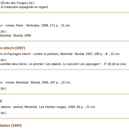
(Écrits des Forges) (br.)
s et traduction espagnole en regard
ss - roman
, Paris : Verticales, 1998, 171 p. ; 21 cm.
(br.)
 Montréal : Boréal, 1995
es kitsch (1997)
irs et Paysages kitsch - contes et poèmes
, Montréal : Boréal, 1997, 198 p. : ill. ; 22 cm.
(br.)
ssemble deux livres. Le premier: Les plaisirs. Le second: Les paysages". - P. [4] de la couv
ss - roman
, Montréal : Boréal, 1995, 187 p. ; 22 cm.
(br.)
4)
 eleison - poésie
, Montréal : Les Herbes rouges, 1994, 69 p. ; 21 cm.
(br.)
plumes (1993)