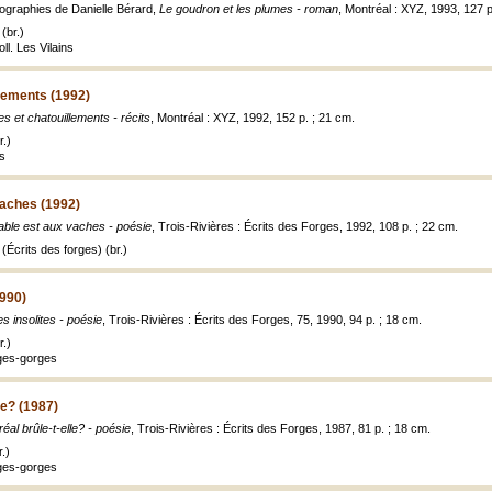
ographies de Danielle Bérard,
Le goudron et les plumes - roman
, Montréal : XYZ, 1993, 127 p. 
(br.)
ll. Les Vilains
lements (1992)
s et chatouillements - récits
, Montréal : XYZ, 1992, 152 p. ; 21 cm.
.)
ns
vaches (1992)
able est aux vaches - poésie
, Trois-Rivières : Écrits des Forges, 1992, 108 p. ; 22 cm.
Écrits des forges) (br.)
1990)
es insolites - poésie
, Trois-Rivières : Écrits des Forges, 75, 1990, 94 p. ; 18 cm.
.)
uges-gorges
le? (1987)
éal brûle-t-elle? - poésie
, Trois-Rivières : Écrits des Forges, 1987, 81 p. ; 18 cm.
.)
uges-gorges