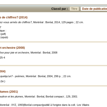
Classé par :
Titre
Date de publicatio
 de chiffres? (2014)
rez-vous armés de chiffres?
, Montréal : Boréal, 2014, 129 pages ; 22 cm.
7
ique :
(pdf)
 (epub)
et orchestre (2008)
se pour joie et orchestre
, Montréal : Boréal, 2008
25-4
2004)
a quelqu'un? - poèmes
, Montréal : Boréal, 2004, 299 p. ; 22 cm.
(br.)
plumes (2001)
oudron et les plumes
, Montréal : Boréal, Boréal compact ; 129, 2001
Montréal : XYZ, 1993|Boréal compact|publié à l'origine dans la coll.: Les Vilains