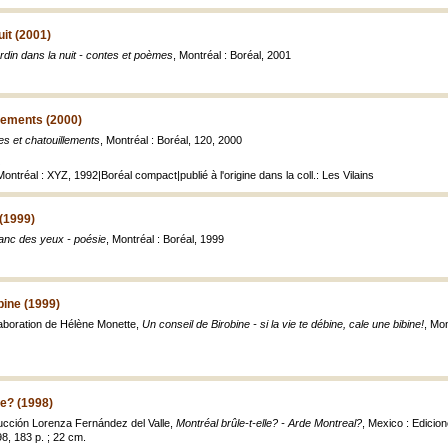
uit (2001)
rdin dans la nuit - contes et poèmes
, Montréal : Boréal, 2001
lements (2000)
s et chatouillements
, Montréal : Boréal, 120, 2000
Montréal : XYZ, 1992|Boréal compact|publié à l'origine dans la coll.: Les Vilains
(1999)
lanc des yeux - poésie
, Montréal : Boréal, 1999
bine (1999)
llaboration de Hélène Monette,
Un conseil de Birobine - si la vie te débine, cale une bibine!
, Mon
le? (1998)
ucción Lorenza Fernández del Valle,
Montréal brûle-t-elle? - Arde Montreal?
, Mexico : Edicion
8, 183 p. ; 22 cm.