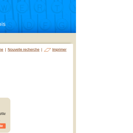
che
|
Nouvelle recherche
|
Imprimer
ette
n
te