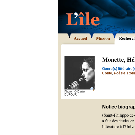
Accueil
Mission
Recherc
Monette, Hé
Genre(s) littéraire(s
Conte
,
Poésie
,
Rom
Photo : © Daniel
DUFOUR
Notice biogra
(Saint-Philippe-de-
a fait des études en
littérature à l'Uni