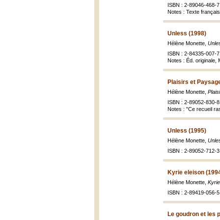
ISBN : 2-89046-468-7 
Notes : Texte françai
Unless (1998)
Hélène Monette,
Unle
ISBN : 2-84335-007-7 
Notes : Éd. originale,
Plaisirs et Paysag
Hélène Monette,
Plais
ISBN : 2-89052-830-8 
Notes : "Ce recueil ra
Unless (1995)
Hélène Monette,
Unle
ISBN : 2-89052-712-3 
Kyrie eleison (199
Hélène Monette,
Kyrie
ISBN : 2-89419-056-5 
Le goudron et les 