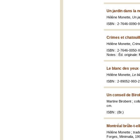
Un jardin dans la n
Hélène Monette,
Un ja
ISBN : 2-7646-0090-9
Crimes et chatouil
Hélène Monette,
Crime
ISBN : 2-7646-0050-X
Notes : Éd. originale: 
Le blanc des yeux 
Hélène Monette,
Le b
ISBN : 2-89052-993-2
Un conseil de Biro
Martine Birobent ; co
cm.
ISBN : (Br.)
Montréal brûle-t-el
Hélène Monette ; trad
Forges, Minimalia, 199