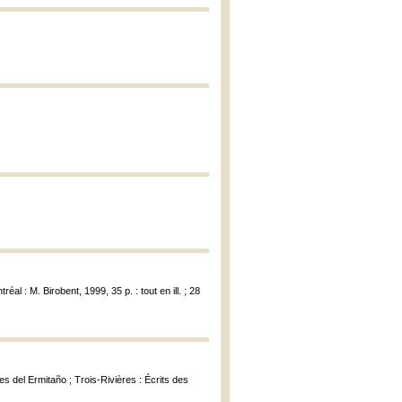
tréal : M. Birobent, 1999, 35 p. : tout en ill. ; 28
es del Ermitaño ; Trois-Rivières : Écrits des