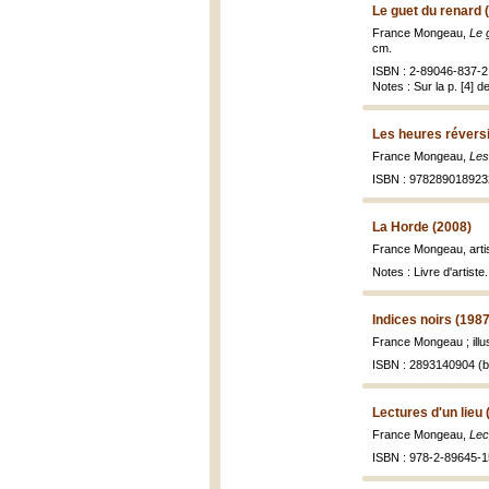
Le guet du renard 
France Mongeau,
Le 
cm.
ISBN : 2-89046-837-2 
Notes : Sur la p. [4] d
Les heures réversi
France Mongeau,
Les
ISBN : 978289018923
La Horde (2008)
France Mongeau, artis
Notes : Livre d'artiste.
Indices noirs (1987
France Mongeau ; ill
ISBN : 2893140904 (br
Lectures d'un lieu 
France Mongeau,
Lec
ISBN : 978-2-89645-1