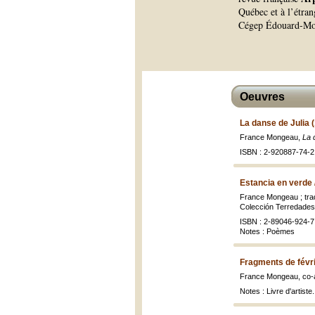
Québec et à l’étran
Cégep Édouard-Mon
Oeuvres
La danse de Julia 
France Mongeau,
La 
ISBN : 2-920887-74-2 
Estancia en verde 
France Mongeau ; trad
Colección Terredades,
ISBN : 2-89046-924-7 
Notes : Poèmes
Fragments de févri
France Mongeau, co-au
Notes : Livre d'artiste.