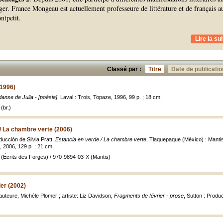
ger. France Mongeau est actuellement professeure de littérature et de français a
tpetit.
Lire la sui
Classé par :
Titre
Date de publicatio
(1996)
danse de Julia - [poésie]
, Laval : Trois, Topaze, 1996, 99 p. ; 18 cm.
(br.)
/ La chambre verte (2006)
ucción de Silvia Pratt,
Estancia en verde / La chambre verte
, Tlaquepaque (México) : Mantis
 2006, 129 p. ; 21 cm.
(Écrits des Forges) / 970-9894-03-X (Mantis)
er (2002)
teure, Michèle Plomer ; artiste: Liz Davidson,
Fragments de février - prose
, Sutton : Produ