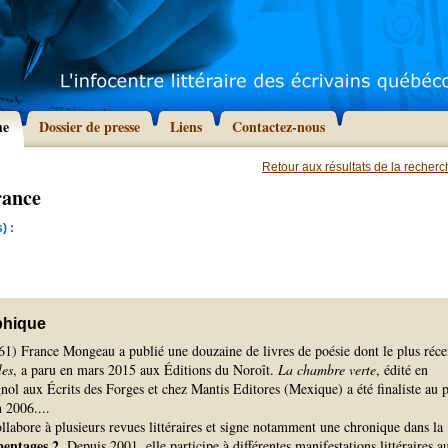
he
Dossier de presse
Liens
Contactez-nous
Retour aux résultats de la recher
rance
) :
phique
61) France Mongeau a publié une douzaine de livres de poésie dont le plus réce
les
, a paru en mars 2015 aux Éditions du Noroît.
La chambre verte
, édité en
gnol aux Écrits des Forges et chez Mantis Editores (Mexique) a été finaliste au 
n 2006.
...
labore à plusieurs revues littéraires et signe notamment une chronique dans la
entages 2
. Depuis 2001, elle participe à différentes manifestations littéraires a