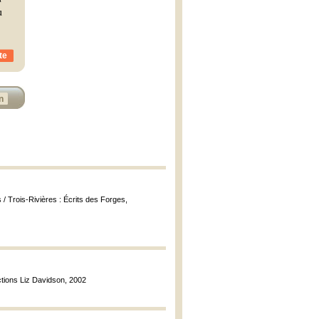
u
te
n
 / Trois-Rivières : Écrits des Forges,
ctions Liz Davidson, 2002