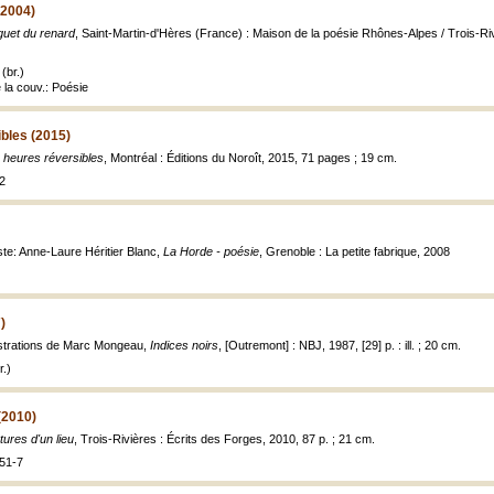
(2004)
guet du renard
, Saint-Martin-d'Hères (France) : Maison de la poésie Rhônes-Alpes / Trois-Riv
(br.)
e la couv.: Poésie
bles (2015)
 heures réversibles
, Montréal : Éditions du Noroît, 2015, 71 pages ; 19 cm.
2
te: Anne-Laure Héritier Blanc,
La Horde - poésie
, Grenoble : La petite fabrique, 2008
)
ustrations de Marc Mongeau,
Indices noirs
, [Outremont] : NBJ, 1987, [29] p. : ill. ; 20 cm.
.)
(2010)
tures d'un lieu
, Trois-Rivières : Écrits des Forges, 2010, 87 p. ; 21 cm.
51-7