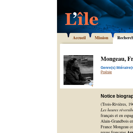
Accueil
Mission
Recherc
Mongeau, F
Genre(s) littéraire(s
Poésie
Notice biogra
(Trois-Rivières, 19
Les heures réversib
français et en espa
Alain-Grandbois e
France Mongeau col
Arp
revue française