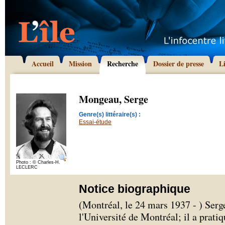
Accueil
Mission
Recherche
Dossier de presse
L
Mongeau, Serge
Genre(s) littéraire(s) :
Essai-étude
Photo : © Charles-H.
LECLERC
Notice biographique
(Montréal, le 24 mars 1937 - ) Ser
l'Université de Montréal; il a prati