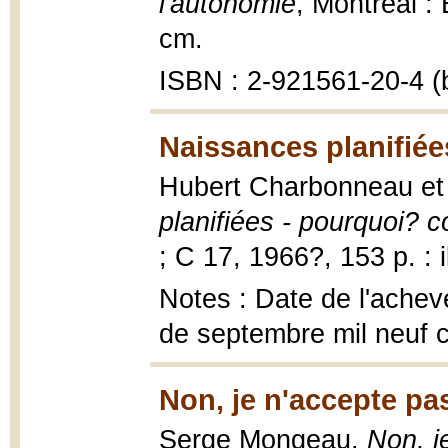
l'autonomie
, Montréal :
cm.
ISBN : 2-921561-20-4 (b
Naissances planifiée
Hubert Charbonneau e
planifiées - pourquoi?
; C 17, 1966?, 153 p. : i
Notes : Date de l'achev
de septembre mil neuf c
Non, je n'accepte pa
Serge Mongeau,
Non, j