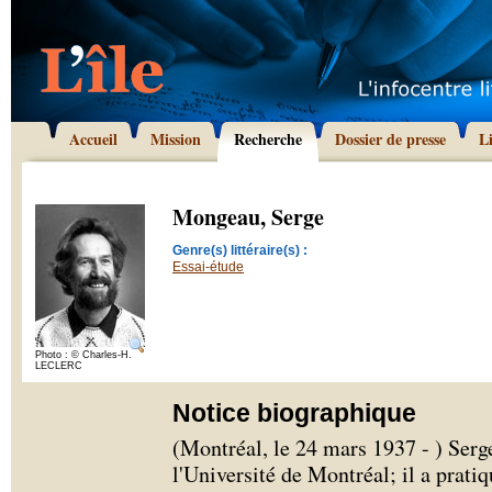
Accueil
Mission
Recherche
Dossier de presse
L
Mongeau, Serge
Genre(s) littéraire(s) :
Essai-étude
Photo : © Charles-H.
LECLERC
Notice biographique
(Montréal, le 24 mars 1937 - ) Ser
l'Université de Montréal; il a prati