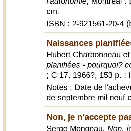
l'autonomie
, Montréal :
cm.
ISBN : 2-921561-20-4 (b
Naissances planifiée
Hubert Charbonneau e
planifiées - pourquoi?
; C 17, 1966?, 153 p. : i
Notes : Date de l'achev
de septembre mil neuf c
Non, je n'accepte pa
Serge Mongeau,
Non, j