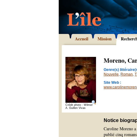
Accueil
Mission
Recherc
Moreno, Car
Genre(s) littéraire(s
Nouvelle
,
Roman
,
T
Site Web :
www.carolinemoreno
Crédit photo : Wilmer
A. Guillen Vivas
Notice biogra
Caroline Moreno a é
publié cinq romans