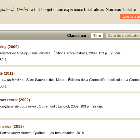
gadier de Gosley
, a fait l'objet d'une expérience théâtrale au Nouveau Théâtre
Lire la sui
Classé par :
Titre
Date de publicatio
sley (2009)
rigadier de Gosley
, Trois-Pistoles : Éditions Trois-Pistoles, 2009, 133 p. ; 23 cm.
89-1
e (2011)
eau de banlieue
, Saint-Sauveur-des-Monts : Éditions de la Grenouillère, collection La Grenoui
03-1
vous revoir (2002)
on-plaisir de vous revoir
, Outremont : Lanctôt, 2002, 103 p. ; 22 cm.
neries (2018)
Petites Mesquineries
, Québec : Les Intouchables, 2018