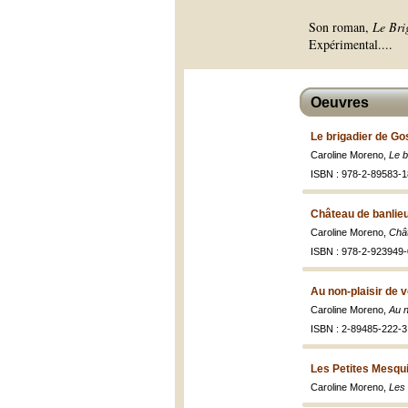
Son roman,
Le Bri
Expérimental.
...
Oeuvres
Le brigadier de Go
Caroline Moreno,
Le b
ISBN : 978-2-89583-1
Château de banlieu
Caroline Moreno,
Chât
ISBN : 978-2-923949-
Au non-plaisir de 
Caroline Moreno,
Au n
ISBN : 2-89485-222-3
Les Petites Mesqui
Caroline Moreno,
Les 