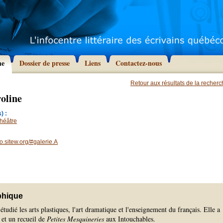
he
Dossier de presse
Liens
Contactez-nous
Retour aux résultats de la recher
oline
) :
héâtre
.sitew.org/#galerie.A
phique
tudié les arts plastiques, l'art dramatique et l'enseignement du français. Elle a
 et un recueil de
Petites Mesquineries
aux Intouchables.