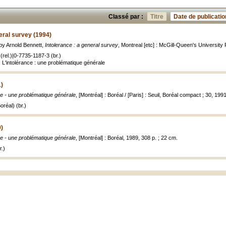
Classé par :
Titre
Date de publicatio
neral survey (1994)
 by Arnold Bennett,
Intolerance : a general survey
, Montreal [etc] : McGill-Queen's University 
rel.)|0-7735-1187-3 (br.)
 L'intolérance : une problématique générale
1)
ce - une problématique générale
, [Montréal] : Boréal / [Paris] : Seuil, Boréal compact ; 30, 199
réal) (br.)
9)
ce - une problématique générale
, [Montréal] : Boréal, 1989, 308 p. ; 22 cm.
.)