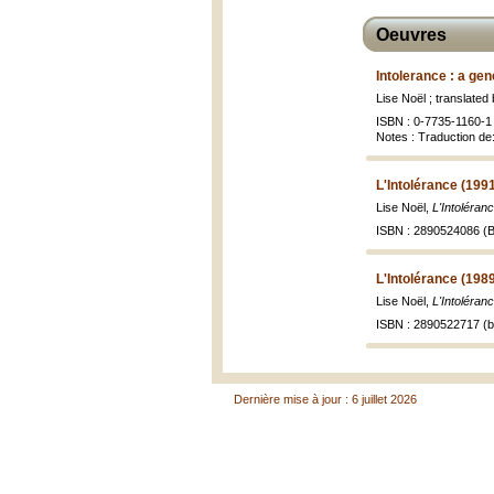
Oeuvres
Intolerance : a ge
Lise Noël ; translated
ISBN : 0-7735-1160-1 (
Notes : Traduction de:
L'Intolérance (199
Lise Noël,
L'Intoléran
ISBN : 2890524086 (Bo
L'Intolérance (198
Lise Noël,
L'Intoléran
ISBN : 2890522717 (br
Dernière mise à jour : 6 juillet 2026