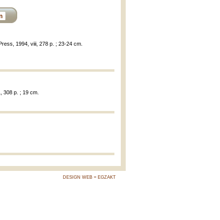
n
Press, 1994, viii, 278 p. ; 23-24 cm.
1, 308 p. ; 19 cm.
DESIGN WEB = EGZAKT