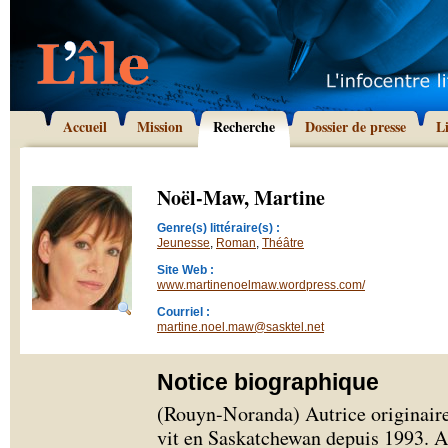
Accueil
Mission
Recherche
Dossier de presse
L
Noël-Maw, Martine
Genre(s) littéraire(s) :
Jeunesse
,
Roman
,
Théâtre
Site Web :
www.martinenoelmaw.wordpress.com/
Courriel :
martine.noel.maw@sasktel.net
Notice biographique
(Rouyn-Noranda) Autrice originai
vit en Saskatchewan depuis 1993. A