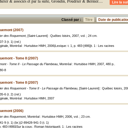
érer & associés et par la suite, Grondin, Poudrier & Bernier.
...
Lire la sui
Classé par :
Titre
Date de publicatio
quemont (2007)
ier des Roquemont
, [Saint-Laurent] : Québec loisirs, 2007, vol. ; 24 cm.
-3 (t. 1) (rel.)
inale, Montréal : Hurtubise HMH, 2006|Lexique: t. 1, p. 483-[486]|t. 1 : Les racines
uemont - Tome II (2007)
mont - Tome II - Le Passage du Flambeau
, Montréal : Hurtubise HMH, 2007, 480 p..
80-8
uemont - Tome II (2007)
ier des Roquemont - Tome II - Le Passage du Flambeau
, [Saint-Laurent] : Québec loisirs, 20
-6 (t. 2) (rel.)
ginale, Montréal : Hurtubise HMH, 2007
quemont (2006)
ier des Roquemont
, Montréal : Hurtubise HMH, 2006, vol. ; 23 cm.
-9 (t. 1) (br.)|2-89428-941-3 (t. 1)
 p. 483-[486]|Sur la couv.: Roman historique|t. 1 : Les racines