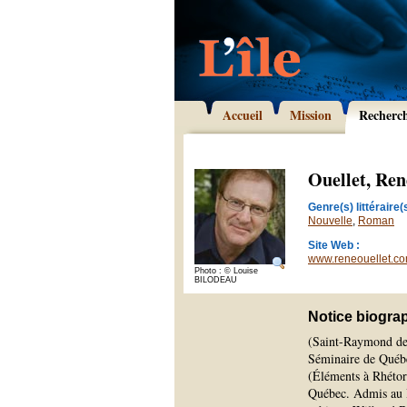
Accueil
Mission
Recherc
Ouellet, Ren
Genre(s) littéraire(s
Nouvelle
,
Roman
Site Web :
www.reneouellet.c
Photo : © Louise
BILODEAU
Notice biogra
(Saint-Raymond de P
Séminaire de Québe
(Éléments à Rhétori
Québec. Admis au B