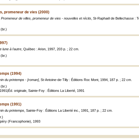
s, promeneur de vies (2000)
,
Promeneur de villes, promeneur de vies - nouvelles et récits
, St-Raphaël de Bellechasse : Ter
(br.)
1997)
e lune à l'autre
, Québec : Arion, 1997, 203 p. ; 22 cm.
(br.)
temps (1994)
in du printemps - [roman]
, St-Antoine-de-Tilly : Éditions Roc Mont, 1994, 187 p. ; 22 cm.
(br.)
1991|Éd. originale, Sainte-Foy : Éditions La Liberté, 1991
temps (1991)
in du printemps
, Sainte-Foy : Éditions La Liberté inc., 1991, 187 p. ; 22 cm.
.)
upéry (Francophonie), 1993