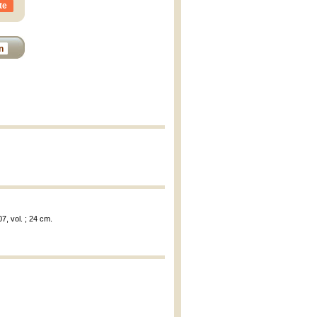
te
n
07, vol. ; 24 cm.