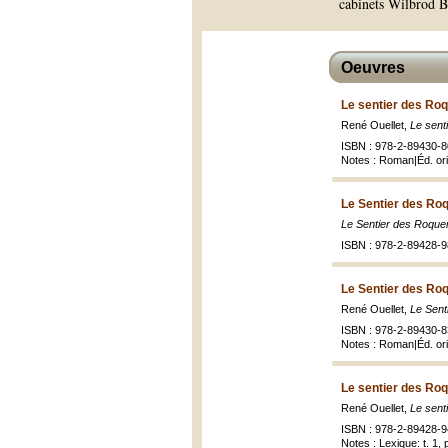
cabinets Wilbrod Bh
Oeuvres
Le sentier des Ro
René Ouellet,
Le sent
ISBN : 978-2-89430-807
Notes : Roman|Éd. orig
Le Sentier des Roq
Le Sentier des Roque
ISBN : 978-2-89428-9
Le Sentier des Roq
René Ouellet,
Le Sent
ISBN : 978-2-89430-835
Notes : Roman|Éd. ori
Le sentier des Ro
René Ouellet,
Le sent
ISBN : 978-2-89428-941
Notes : Lexique: t. 1,