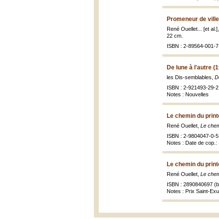
Promeneur de ville
René Ouellet... [et al.]
22 cm.
ISBN : 2-89564-001-7 
De lune à l'autre (
les Dis-semblables,
D
ISBN : 2-921493-29-2 
Notes : Nouvelles
Le chemin du prin
René Ouellet,
Le chem
ISBN : 2-9804047-0-5 
Notes : Date de cop.: 
Le chemin du prin
René Ouellet,
Le chem
ISBN : 2890840697 (br
Notes : Prix Saint-Ex