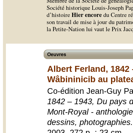
Membre de la Société de généalogi
Société historique Louis-Joseph Pap
Hier encore
d’histoire
du Centre ré
son travail de mise à jour du patrim
la Petite-Nation lui vaut le Prix J
Oeuvres
Albert Ferland, 1842
Wâbininicib au plate
Co-édition Jean-Guy Pa
1842 – 1943, Du pays d
Mont-Royal - anthologie.
dessins, photographies.
2003, 272 p. ; 23 cm.