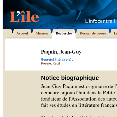
Accueil
Mission
Recherche
Dossier de presse
L
Paquin, Jean-Guy
Genre(s) littéraire(s) :
Poésie
,
Récit
Notice biographique
Jean-Guy Paquin est originaire de l’
demeure aujourd’hui dans la Petit
fondateur de l'Association des auteu
fait ses études en littérature françai