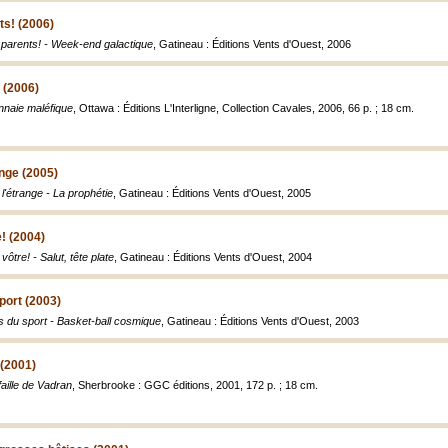
ts! (2006)
 parents! - Week-end galactique
, Gatineau : Éditions Vents d'Ouest, 2006
 (2006)
naie maléfique
, Ottawa : Éditions L'Interligne, Collection Cavales, 2006, 66 p. ; 18 cm.
ange (2005)
 l'étrange - La prophétie
, Gatineau : Éditions Vents d'Ouest, 2005
! (2004)
vôtre! - Salut, tête plate
, Gatineau : Éditions Vents d'Ouest, 2004
port (2003)
s du sport - Basket-ball cosmique
, Gatineau : Éditions Vents d'Ouest, 2003
 (2001)
faille de Vadran
, Sherbrooke : GGC éditions, 2001, 172 p. ; 18 cm.