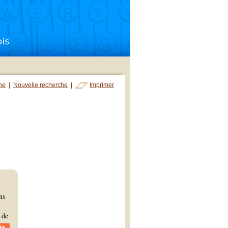
che
|
Nouvelle recherche
|
Imprimer
ns
 de
te