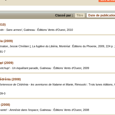
Classé par :
Titre
Date de publicatio
010)
tin - Sans armes!
, Gatineau : Éditions Vents d'Ouest, 2010
ria (2009)
tration, Jessie Chrétien ],
La fugitive du Libéria
, Montréal : Éditions du Phoenix, 2009, 224 p. 
91-7
up! (2009)
 ketchup! - Un inquiétant paradis
, Gatineau : Éditions Vents d'Ouest, 2009
édrénia (2008)
forteresse de Cédrénia - les aventures de Nalame et Manie
, Rimouski : Trois lunes éditions, 
09-0
 (2008)
vante! - Amnésie dans l'espace
, Gatineau : Éditions Vents d'Ouest, 2008