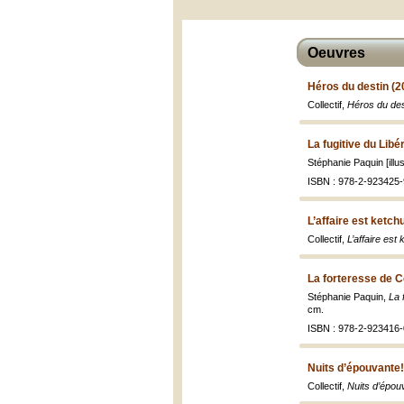
Oeuvres
Héros du destin (2
Collectif,
Héros du des
La fugitive du Libé
Stéphanie Paquin [illus
ISBN : 978-2-923425-
L’affaire est ketch
Collectif,
L’affaire est
La forteresse de C
Stéphanie Paquin,
La 
cm.
ISBN : 978-2-923416-
Nuits d’épouvante!
Collectif,
Nuits d’épou