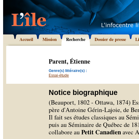
Accueil
Mission
Recherche
Dossier de presse
L
Parent, Étienne
Genre(s) littéraire(s) :
Essai-étude
Notice biographique
(Beauport, 1802 - Ottawa, 1874) Ess
père d'Antoine Gérin-Lajoie, de Ben
Il fait ses études classiques au Sém
puis au Séminaire de Québec de 1819
Petit Canadien
collabore au
avec A