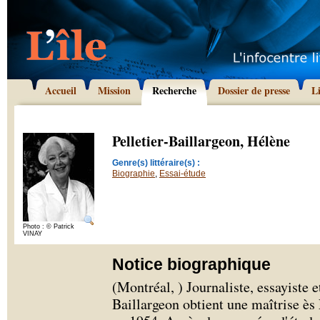
Accueil
Mission
Recherche
Dossier de presse
L
Pelletier-Baillargeon, Hélène
Genre(s) littéraire(s) :
Biographie
,
Essai-étude
Photo : © Patrick
VINAY
Notice biographique
(Montréal, ) Journaliste, essayiste 
Baillargeon obtient une maîtrise ès 