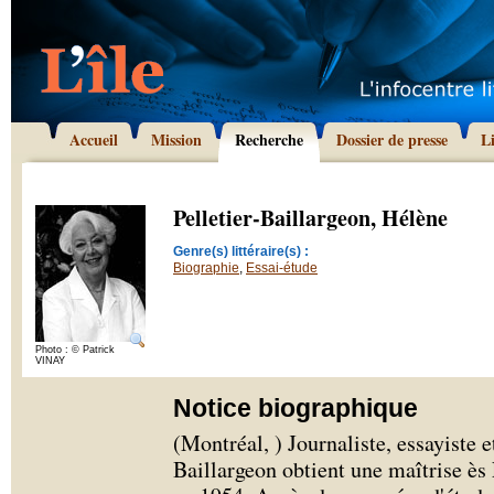
Accueil
Mission
Recherche
Dossier de presse
L
Pelletier-Baillargeon, Hélène
Genre(s) littéraire(s) :
Biographie
,
Essai-étude
Photo : © Patrick
VINAY
Notice biographique
(Montréal, ) Journaliste, essayiste 
Baillargeon obtient une maîtrise ès 