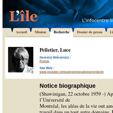
Accueil
Mission
Recherche
Dossier de presse
L
Pelletier, Luce
Genre(s) littéraire(s) :
Poésie
Site Web :
www.youtube.com/user/unpseudopourcesiecle
Notice biographique
(Shawinigan, 22 octobre 1959 -) Ap
l’Université de
Montréal, les aléas de la vie ont a
travail dans un tout autre domaine. 