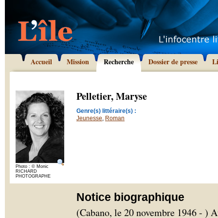
Accueil
Mission
Recherche
Dossier de presse
L
Pelletier, Maryse
Genre(s) littéraire(s) :
Jeunesse
,
Roman
Photo : © Monic
RICHARD
PHOTOGRAPHE
Notice biographique
(Cabano, le 20 novembre 1946 - ) A