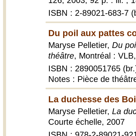
126, 2003, 92 p. : ill. ; 
ISBN : 2-89021-683-7 (b
Du poil aux pattes 
Maryse Pelletier,
Du po
théâtre
, Montréal : VLB, 
ISBN : 2890051765 (br.
Notes : Pièce de théâtr
La duchesse des Boi
Maryse Pelletier,
La du
Courte échelle, 2007
ISBN : 978-2-89021-92