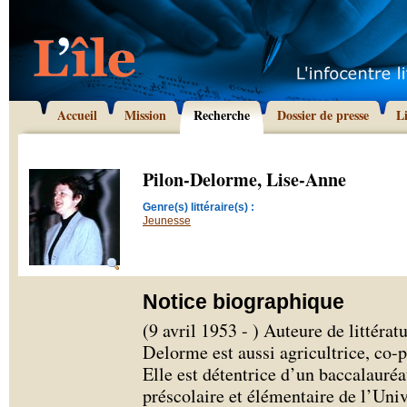
Accueil
Mission
Recherche
Dossier de presse
L
Pilon-Delorme, Lise-Anne
Genre(s) littéraire(s) :
Jeunesse
Notice biographique
(9 avril 1953 - ) Auteure de littéra
Delorme est aussi agricultrice, co-p
Elle est détentrice d’un baccalauréa
préscolaire et élémentaire de l’Uni