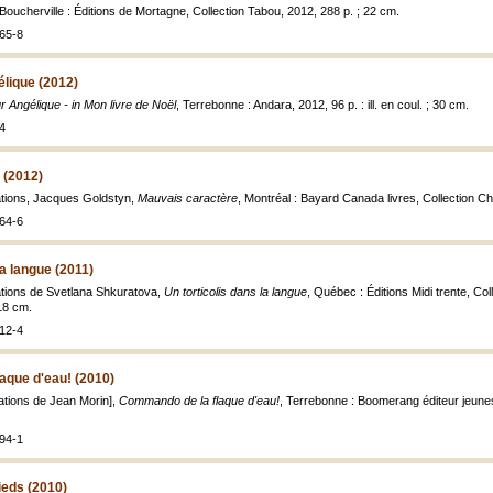
 Boucherville : Éditions de Mortagne, Collection Tabou, 2012, 288 p. ; 22 cm.
65-8
lique (2012)
r Angélique - in Mon livre de Noël
, Terrebonne : Andara, 2012, 96 p. : ill. en coul. ; 30 cm.
4
 (2012)
trations, Jacques Goldstyn,
Mauvais caractère
, Montréal : Bayard Canada livres, Collection 
64-6
la langue (2011)
trations de Svetlana Shkuratova,
Un torticolis dans la langue
, Québec : Éditions Midi trente, Coll
 18 cm.
12-4
aque d'eau! (2010)
trations de Jean Morin],
Commando de la flaque d'eau!
, Terrebonne : Boomerang éditeur jeunesse
94-1
ieds (2010)