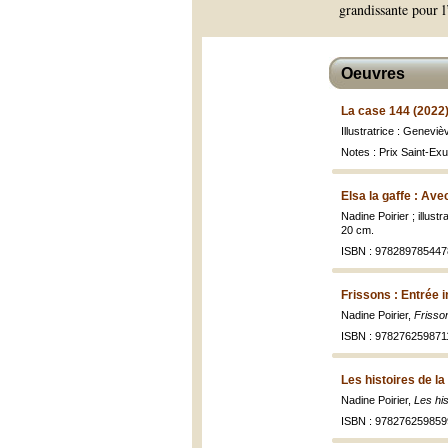
grandissante pour l
Oeuvres
La case 144 (2022
Illustratrice : Genev
Notes : Prix Saint-Ex
Elsa la gaffe : Ave
Nadine Poirier ; illust
20 cm.
ISBN : 978289785447
Frissons : Entrée i
Nadine Poirier,
Frisson
ISBN : 978276259871
Les histoires de la
Nadine Poirier,
Les his
ISBN : 978276259859