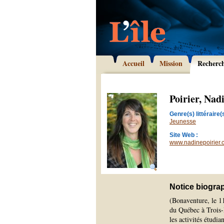
Accueil
Mission
Recherc
Poirier, Nad
Genre(s) littéraire(s
Jeunesse
Site Web :
www.nadinepoirier.
Notice biogra
(Bonaventure, le 11
du Québec à Trois-R
les activités étudia