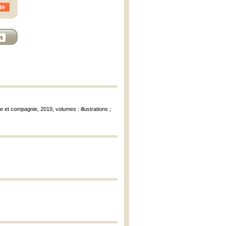
te
n
e et compagnie, 2019, volumes : illustrations ;