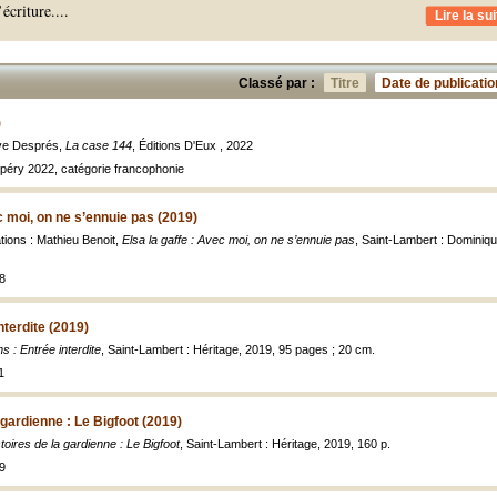
’écriture.
...
Lire la sui
Classé par :
Titre
Date de publicatio
)
iève Després,
La case 144
, Éditions D'Eux , 2022
upéry 2022, catégorie francophonie
c moi, on ne s’ennuie pas (2019)
rations : Mathieu Benoit,
Elsa la gaffe : Avec moi, on ne s’ennuie pas
, Saint-Lambert : Dominiqu
8
nterdite (2019)
s : Entrée interdite
, Saint-Lambert : Héritage, 2019, 95 pages ; 20 cm.
1
 gardienne : Le Bigfoot (2019)
toires de la gardienne : Le Bigfoot
, Saint-Lambert : Héritage, 2019, 160 p.
9