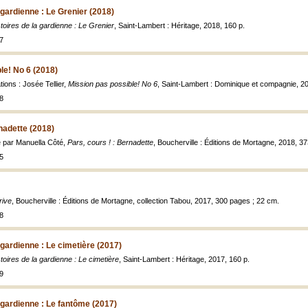
 gardienne : Le Grenier (2018)
toires de la gardienne : Le Grenier
, Saint-Lambert : Héritage, 2018, 160 p.
7
le! No 6 (2018)
ations : Josée Tellier,
Mission pas possible! No 6
, Saint-Lambert : Dominique et compagnie, 201
8
rnadette (2018)
tré par Manuella Côté,
Pars, cours ! : Bernadette
, Boucherville : Éditions de Mortagne, 2018, 373
5
rive
, Boucherville : Éditions de Mortagne, collection Tabou, 2017, 300 pages ; 22 cm.
8
 gardienne : Le cimetière (2017)
toires de la gardienne : Le cimetière
, Saint-Lambert : Héritage, 2017, 160 p.
9
a gardienne : Le fantôme (2017)