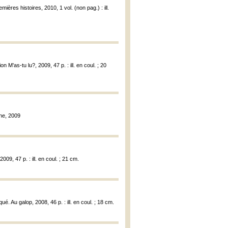
ières histoires, 2010, 1 vol. (non pag.) : ill.
 M'as-tu lu?, 2009, 47 p. : ill. en coul. ; 20
gne, 2009
009, 47 p. : ill. en coul. ; 21 cm.
. Au galop, 2008, 46 p. : ill. en coul. ; 18 cm.