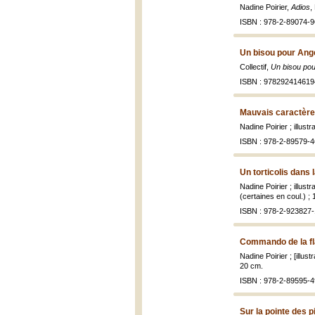
Nadine Poirier,
Adios
,
ISBN : 978-2-89074-9
Un bisou pour Angé
Collectif,
Un bisou pou
ISBN : 978292414619
Mauvais caractère
Nadine Poirier ; illus
ISBN : 978-2-89579-4
Un torticolis dans 
Nadine Poirier ; illus
(certaines en coul.) ;
ISBN : 978-2-923827-
Commando de la fl
Nadine Poirier ; [illus
20 cm.
ISBN : 978-2-89595-4
Sur la pointe des p