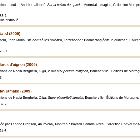
rations, Louise-Andrée Laliberté,
Sur la pointe des pieds
, Montréal : Imagine, Collection Mes prem
86-1
lus distribué.
dats! (2009)
rateur, Jean Morin,
Dis adieu à tes soldats!
, Terrebonne : Boomerang éditeur jeunesse, Collection
76-0
pelures d'oignon (2009)
rations de Nadia Berghella,
Olga, la fille aux pelures d'oignon
, Boucherville : Éditions de Morta
8
le? jamais! (2009)
rations de Nadia Berghella,
Olga, Superplateville? jamais!
, Boucherville : Éditions de Mortagne, 2
37-7
strée par Leanne Franson,
Au voleur!
, Montréal : Bayard Canada livres, Collection Cheval masqué
11-6