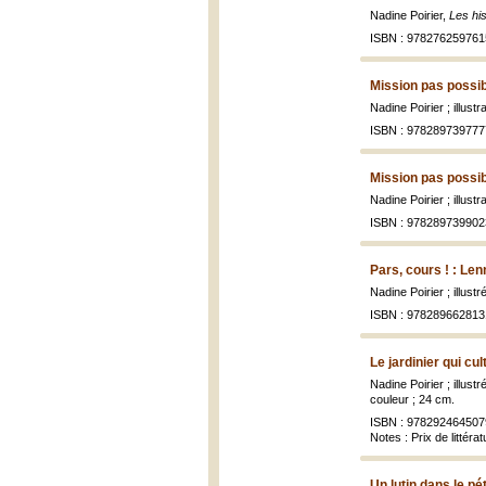
Nadine Poirier,
Les his
ISBN : 978276259761
Mission pas possib
Nadine Poirier ; illust
ISBN : 978289739777
Mission pas possib
Nadine Poirier ; illustr
ISBN : 978289739902
Pars, cours ! : Len
Nadine Poirier ; illus
ISBN : 978289662813
Le jardinier qui cul
Nadine Poirier ; illus
couleur ; 24 cm.
ISBN : 978292464507
Notes : Prix de littér
Un lutin dans le pé