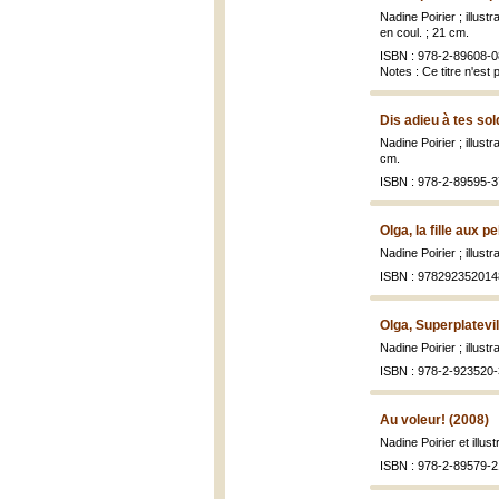
Nadine Poirier ; illust
en coul. ; 21 cm.
ISBN : 978-2-89608-0
Notes : Ce titre n'est p
Dis adieu à tes sol
Nadine Poirier ; illust
cm.
ISBN : 978-2-89595-3
Olga, la fille aux 
Nadine Poirier ; illust
ISBN : 978292352014
Olga, Superplatevil
Nadine Poirier ; illust
ISBN : 978-2-923520-
Au voleur! (2008)
Nadine Poirier et illu
ISBN : 978-2-89579-2