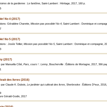
toires de la gardienne : Le fantôme
, Saint-Lambert : Héritage, 2017, 160 p.
5
le! No 4 (2017)
rations: Géraldine Charette,
Mission pas possible! No 4
, Saint-Lambert : Dominique et compagni
7
le! No 5 (2017)
ations : Josée Tellier,
Mission pas possible! No 5
, Saint-Lambert : Dominique et compagnie, 201
3
ny (2017)
tré par Manuella Côté,
Pars, cours ! : Lenny
, Boucherville : Éditions de Mortagne, 2017, 366 page
1
tivait des livres (2016)
tré par Claude K. Dubois,
Le jardinier qui cultivait des livres
, Sherbrooke : Éditions D²eux, 2016, 
9
ature Gérald-Godin, 2017
trin (2016)