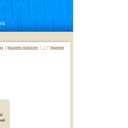
che
|
Nouvelle recherche
|
Imprimer
té
sait