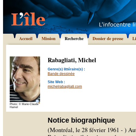
Accueil
Mission
Recherche
Dossier de presse
L
Rabagliati, Michel
Genre(s) littéraire(s) :
Bande dessinée
Site Web :
michelrabagliati.com
Photo: © Marie-Claude
Hamel
Notice biographique
(Montréal, le 28 février 1961 - ) A