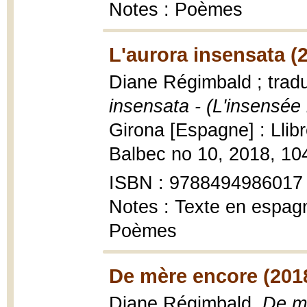
Notes : Poèmes
L'aurora insensata (
Diane Régimbald ; trad
insensata - (L'insensée
Girona [Espagne] : Llibr
Balbec no 10, 2018, 10
ISBN : 9788494986017
Notes : Texte en espagn
Poèmes
De mère encore (201
Diane Régimbald,
De m