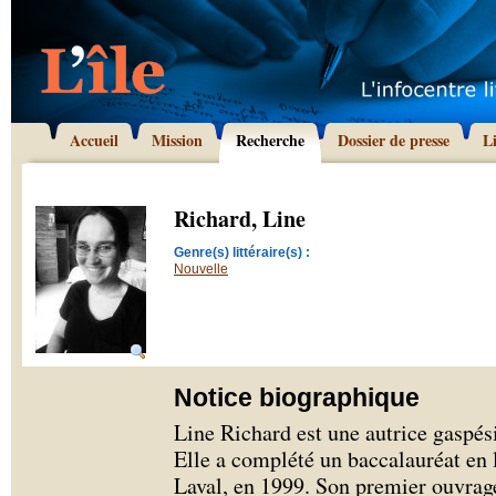
Accueil
Mission
Recherche
Dossier de presse
L
Richard, Line
Genre(s) littéraire(s) :
Nouvelle
Notice biographique
Line Richard est une autrice gaspés
Elle a complété un baccalauréat en l
Laval, en 1999. Son premier ouvrage,