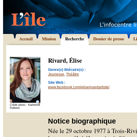
Accueil
Mission
Recherche
Dossier de presse
L
Rivard, Élise
Genre(s) littéraire(s) :
Jeunesse
,
Théâtre
Site Web :
www.facebook.com/eliserivardartiste/
Crédit photo : Katherine
Pelletier
Notice biographique
Née le 29 octobre 1977 à Trois-Rivi