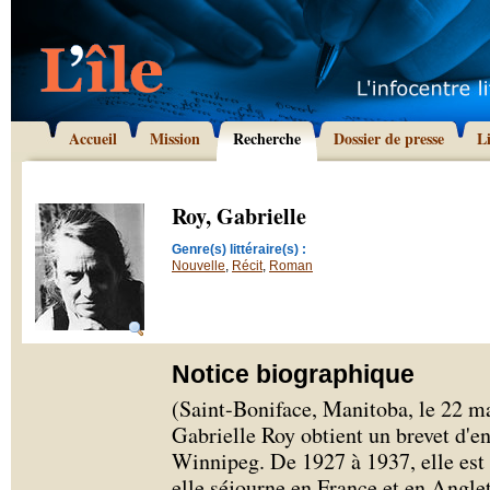
Accueil
Mission
Recherche
Dossier de presse
L
Roy, Gabrielle
Genre(s) littéraire(s) :
Nouvelle
,
Récit
,
Roman
Notice biographique
(Saint-Boniface, Manitoba, le 22 m
Gabrielle Roy obtient un brevet d'e
Winnipeg. De 1927 à 1937, elle est i
elle séjourne en France et en Anglete