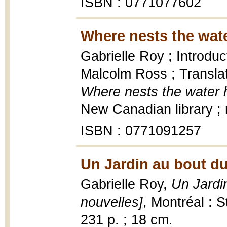
ISBN : 0771077602
Where nests the wate
Gabrielle Roy ; Introdu
Malcolm Ross ; Translat
Where nests the water 
New Canadian library ; 
ISBN : 0771091257
Un Jardin au bout d
Gabrielle Roy,
Un Jardi
nouvelles]
, Montréal : 
231 p. ; 18 cm.