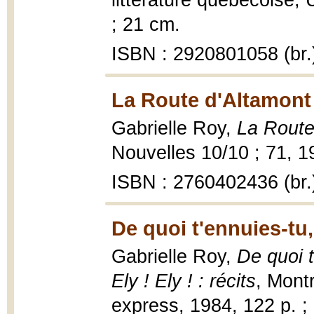
littérature québécoise, 
; 21 cm.
ISBN : 2920801058 (br.
La Route d'Altamont
Gabrielle Roy,
La Route
Nouvelles 10/10 ; 71, 1
ISBN : 2760402436 (br.
De quoi t'ennuies-tu,
Gabrielle Roy,
De quoi t
Ely ! Ely ! : récits
, Mont
express, 1984, 122 p. ;