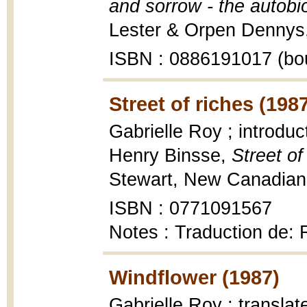
and sorrow - the autobi
Lester & Orpen Dennys, 
ISBN : 0886191017 (bo
Street of riches (198
Gabrielle Roy ; introduc
Henry Binsse,
Street of
Stewart, New Canadian l
ISBN : 0771091567
Notes : Traduction de:
Windflower (1987)
Gabrielle Roy ; translat