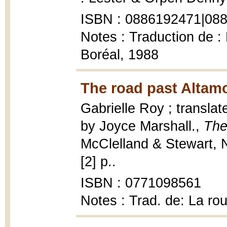
ISBN : 0886192471|08
Notes : Traduction de : 
Boréal, 1988
The road past Altamo
Gabrielle Roy ; translat
by Joyce Marshall.,
The
McClelland & Stewart, 
[2] p..
ISBN : 0771098561
Notes : Trad. de: La ro