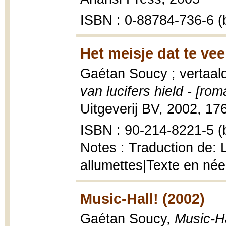
ISBN : 0-88784-736-6 (b
Het meisje dat te vee
Gaétan Soucy ; vertaal
van lucifers hield - [rom
Uitgeverij BV, 2002, 176
ISBN : 90-214-8221-5 (b
Notes : Traduction de: La
allumettes|Texte en née
Music-Hall! (2002)
Gaétan Soucy,
Music-Ha