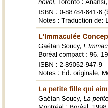
novel
, Toronto : Anansi
ISBN : 0-88784-641-6 (b
Notes : Traduction de: 
L'Immaculée Concept
Gaétan Soucy,
L'Immac
Boréal compact ; 96, 1
ISBN : 2-89052-947-9
Notes : Éd. originale, 
La petite fille qui ai
Gaétan Soucy,
La petite
Montréal : Boréal, 1998