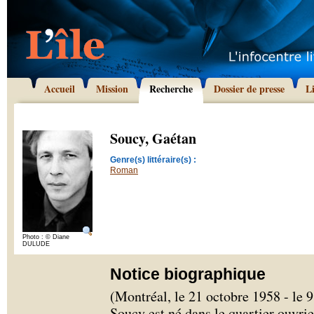
Accueil
Mission
Recherche
Dossier de presse
L
Soucy, Gaétan
Genre(s) littéraire(s) :
Roman
Photo : © Diane
DULUDE
Notice biographique
(Montréal, le 21 octobre 1958 - le 
Soucy est né dans le quartier ouvr