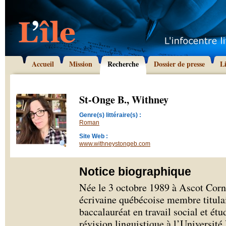
Accueil
Mission
Recherche
Dossier de presse
L
St-Onge B., Withney
Genre(s) littéraire(s) :
Roman
Site Web :
www.withneystongeb.com
Notice biographique
Née le 3 octobre 1989 à Ascot Corn
écrivaine québécoise membre titula
baccalauréat en travail social et ét
révision linguistique à l’Université