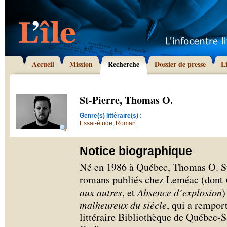
Accueil
Mission
Recherche
Dossier de presse
L
St-Pierre, Thomas O.
Genre(s) littéraire(s) :
Essai-étude
,
Roman
Notice biographique
Né en 1986 à Québec, Thomas O. St-
romans publiés chez Leméac (dont
aux autres
, et
Absence d’explosion
)
malheureux du siècle
, qui a rempor
littéraire Bibliothèque de Québec-S