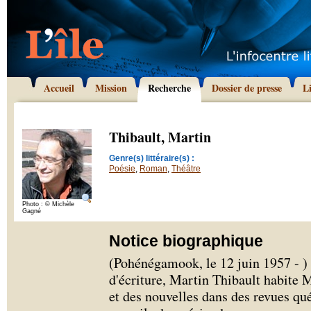
Accueil
Mission
Recherche
Dossier de presse
L
Thibault, Martin
Genre(s) littéraire(s) :
Poésie
,
Roman
,
Théâtre
Photo : © Michèle
Gagné
Notice biographique
(Pohénégamook, le 12 juin 1957 - ) 
d'écriture, Martin Thibault habite 
et des nouvelles dans des revues qué