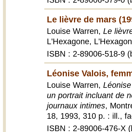
ISBN : 2-89006-579-0 (b
Le lièvre de mars (19
Louise Warren,
Le lièvr
L'Hexagone, L'Hexagone
ISBN : 2-89006-518-9 (b
Léonise Valois, femm
Louise Warren,
Léonise
un portrait incluant de 
journaux intimes
, Montr
18, 1993, 310 p. : ill., f
ISBN : 2-89006-476-X (b