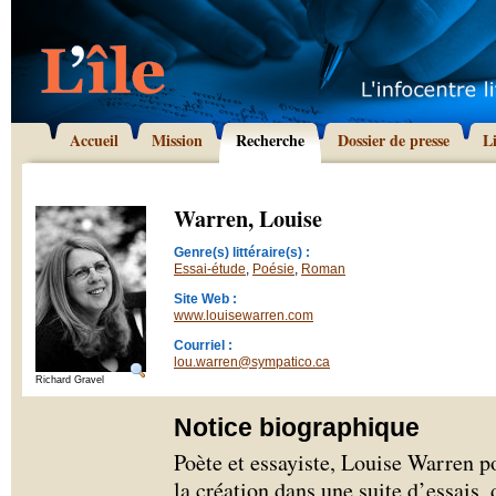
Accueil
Mission
Recherche
Dossier de presse
L
Warren, Louise
Genre(s) littéraire(s) :
Essai-étude
,
Poésie
,
Roman
Site Web :
www.louisewarren.com
Courriel :
lou.warren@sympatico.ca
Richard Gravel
Notice biographique
Poète et essayiste, Louise Warren po
la création dans une suite d’essais,