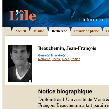
Accueil
Mission
Recherche
Dossier de presse
L
Beauchemin, Jean-François
Genre(s) littéraire(s) :
Nouvelle
,
Poésie
,
Récit
,
Roman
Notice biographique
Diplômé de l’Université de Montréal
François Beauchemin a fait paraître