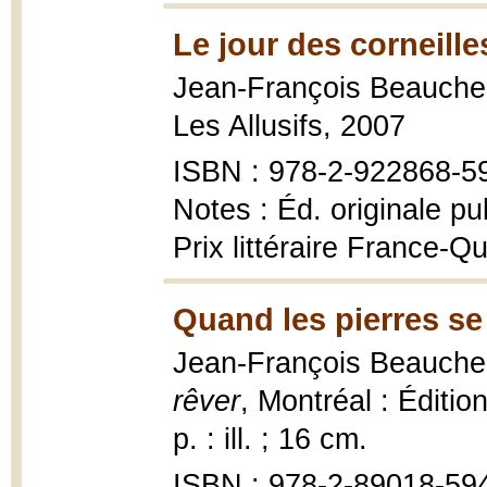
Le jour des corneille
Jean-François Beauch
Les Allusifs, 2007
ISBN : 978-2-922868-5
Notes : Éd. originale p
Prix littéraire France-Q
Quand les pierres se 
Jean-François Beauch
rêver
, Montréal : Éditio
p. : ill. ; 16 cm.
ISBN : 978-2-89018-59