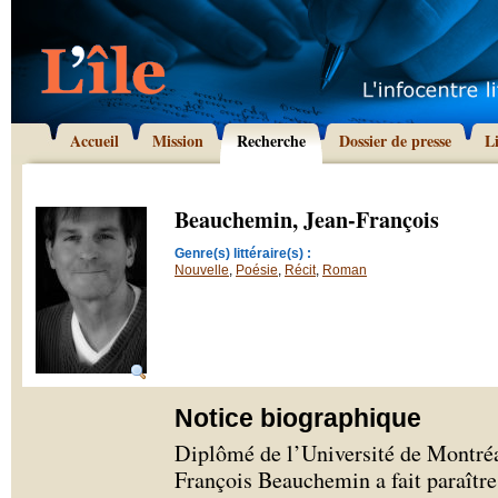
Accueil
Mission
Recherche
Dossier de presse
L
Beauchemin, Jean-François
Genre(s) littéraire(s) :
Nouvelle
,
Poésie
,
Récit
,
Roman
Notice biographique
Diplômé de l’Université de Montréal
François Beauchemin a fait paraître