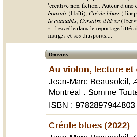
'creative non-fiction'. Auteur d'une
bonsoir
(Haïti),
Créole blues
(diasp
le cannabis
,
Corsaire d'hiver
(Iberv
-, il excelle dans le reportage litté
marges et ses diasporas.
...
Oeuvres
Au violon, lecture et
Jean-Marc Beausoleil,
A
Montréal : Somme Tout
ISBN : 9782897944803
Créole blues (2022)