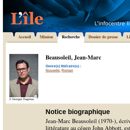
Accueil
Mission
Recherche
Dossier de presse
L
Beausoleil, Jean-Marc
Genre(s) littéraire(s) :
Nouvelle
,
Roman
© Georges Dagneau
Notice biographique
Jean-Marc Beausoleil (1970-), écriva
littérature au cégep John Abbott, es