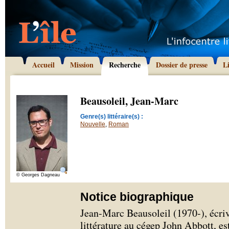
Accueil
Mission
Recherche
Dossier de presse
L
Beausoleil, Jean-Marc
Genre(s) littéraire(s) :
Nouvelle
,
Roman
© Georges Dagneau
Notice biographique
Jean-Marc Beausoleil (1970-), écriva
littérature au cégep John Abbott, es