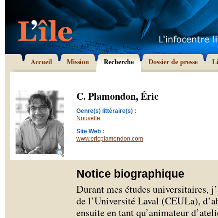
Accueil
Mission
Recherche
Dossier de presse
L
C. Plamondon, Éric
Genre(s) littéraire(s) :
Nouvelle
Site Web :
www.ericplamondon.com
Notice biographique
Durant mes études universitaires, j’
de l’Université Laval (CEULa), d’ab
ensuite en tant qu’animateur d’atelie