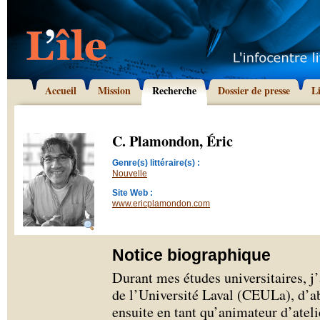
Accueil
Mission
Recherche
Dossier de presse
L
C. Plamondon, Éric
Genre(s) littéraire(s) :
Nouvelle
Site Web :
www.ericplamondon.com
Notice biographique
Durant mes études universitaires, j’
de l’Université Laval (CEULa), d’ab
ensuite en tant qu’animateur d’atelie