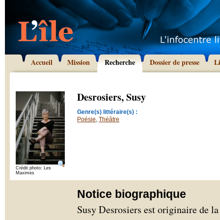
Accueil
Mission
Recherche
Dossier de presse
L
Desrosiers, Susy
Genre(s) littéraire(s) :
Poésie
,
Théâtre
Crédit photo: Les
Maximes
Notice biographique
Susy Desrosiers est originaire de l