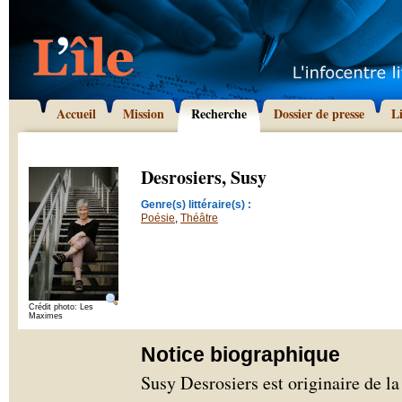
Accueil
Mission
Recherche
Dossier de presse
L
Desrosiers, Susy
Genre(s) littéraire(s) :
Poésie
,
Théâtre
Crédit photo: Les
Maximes
Notice biographique
Susy Desrosiers est originaire de l