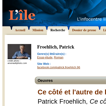
Accueil
Mission
Recherche
Dossier de presse
L
Froehlich, Patrick
Genre(s) littéraire(s) :
Essai-étude
,
Roman
crédit photo :
arsenaultphoto.com
Site Web :
facebook.com/patrick.froehlich.96
Oeuvres
Ce côté et l'autre de
Patrick Froehlich,
Ce cô