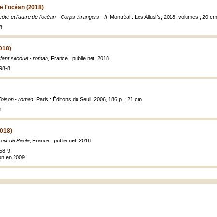
de l'océan (2018)
ôté et l'autre de l'océan - Corps étrangers - II
, Montréal : Les Allusifs, 2018, volumes ; 20 cm
8
018)
nfant secoué - roman
, France : publie.net, 2018
98-8
Toison - roman
, Paris : Éditions du Seuil, 2006, 186 p. ; 21 cm.
1
2018)
voix de Paola
, France : publie.net, 2018
58-9
ion en 2009