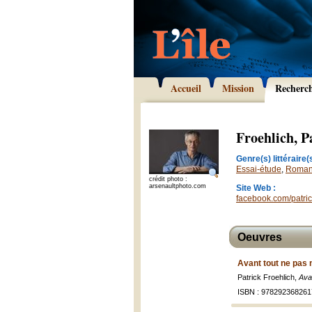
Accueil
Mission
Recherc
Froehlich, P
Genre(s) littéraire(s
Essai-étude
,
Roma
crédit photo :
arsenaultphoto.com
Site Web :
facebook.com/patric
Oeuvres
Avant tout ne pas 
Patrick Froehlich,
Ava
ISBN : 978292368261