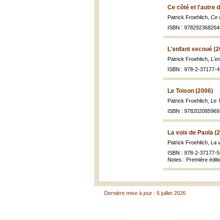
Ce côté et l'autre 
Patrick Froehlich,
Ce c
ISBN : 978292368264
L'enfant secoué (2
Patrick Froehlich,
L'e
ISBN : 978-2-37177-4
Le Toison (2006)
Patrick Froehlich,
Le 
ISBN : 978202085969
La voix de Paola (
Patrick Froehlich,
La 
ISBN : 978-2-37177-5
Notes : Première édit
Dernière mise à jour : 6 juillet 2026