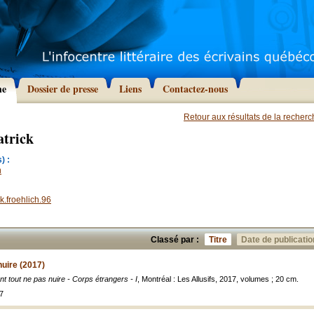
he
Dossier de presse
Liens
Contactez-nous
Retour aux résultats de la recher
atrick
) :
n
k.froehlich.96
Classé par :
Titre
Date de publicatio
nuire (2017)
nt tout ne pas nuire - Corps étrangers - I
, Montréal : Les Allusifs, 2017, volumes ; 20 cm.
7