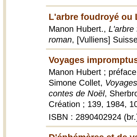
L'arbre foudroyé ou
Manon Hubert.,
L'arbre
roman
, [Vulliens] Suiss
Voyages impromptus
Manon Hubert ; préface
Simone Collet,
Voyages 
contes de Noël
, Sherbr
Création ; 139, 1984, 1
ISBN : 2890402924 (br.