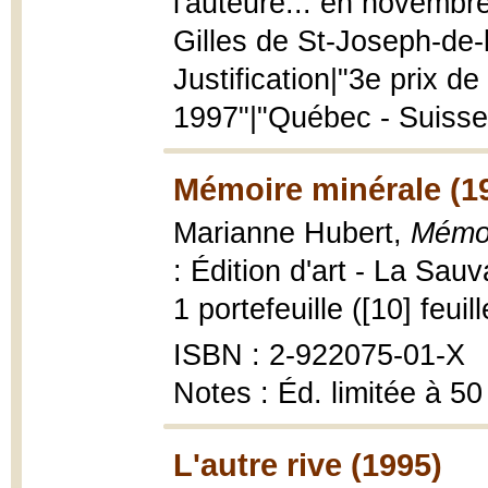
l'auteure... en novembre
Gilles de St-Joseph-de-l
Justification|"3e prix d
1997"|"Québec - Suisse
Mémoire minérale (1
Marianne Hubert,
Mémoir
: Édition d'art - La Sa
1 portefeuille ([10] feuil
ISBN : 2-922075-01-X
Notes : Éd. limitée à 50
L'autre rive (1995)