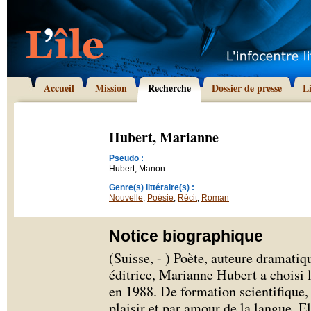
Accueil
Mission
Recherche
Dossier de presse
L
Hubert, Marianne
Pseudo :
Hubert, Manon
Genre(s) littéraire(s) :
Nouvelle
,
Poésie
,
Récit
,
Roman
Notice biographique
(Suisse, - ) Poète, auteure dramatiq
éditrice, Marianne Hubert a chois
en 1988. De formation scientifique, e
plaisir et par amour de la langue. E