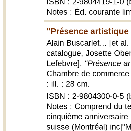
ISBN : 2-9804419-1-0 (b
Notes : Éd. courante li
"Présence artistique
Alain Buscarlet... [et al
catalogue, Josette Ober
Lefebvre],
"Présence ar
Chambre de commerce ca
: ill. ; 28 cm.
ISBN : 2-9804300-0-5 (b
Notes : Comprend du text
cinquième anniversair
suisse (Montréal) inc|"