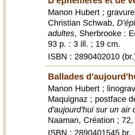
D'éphémères et de ve
Manon Hubert ; gravures
Christian Schwab,
D'ép
adultes
, Sherbrooke : E
93 p. : 3 ill. ; 19 cm.
ISBN : 2890402010 (br.
Ballades d'aujourd'hu
Manon Hubert ; linograv
Maquignaz ; postface d
d'aujourd'hui sur un air 
Naaman, Création ; 72, 1
ISBN : 2890401545 br.