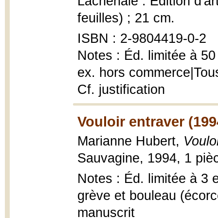
Lachenaie : Édition d'ar
feuilles) ; 21 cm.
ISBN : 2-9804419-0-2
Notes : Éd. limitée à 50
ex. hors commerce|Tous l
Cf. justification
Vouloir entraver (199
Marianne Hubert,
Voulo
Sauvagine, 1994, 1 piè
Notes : Éd. limitée à 3
grève et bouleau (écor
manuscrit