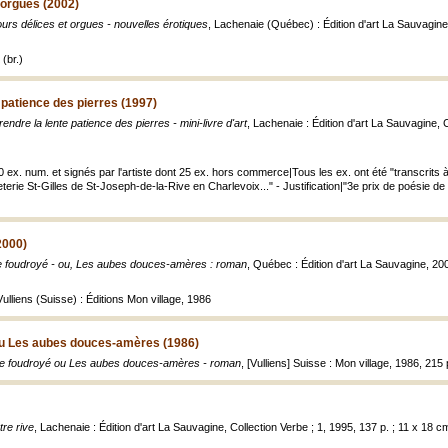
 orgues (2002)
rs délices et orgues - nouvelles érotiques
, Lachenaie (Québec) : Édition d'art La Sauvagine
(br.)
 patience des pierres (1997)
endre la lente patience des pierres - mini-livre d'art
, Lachenaie : Édition d'art La Sauvagine, 
50 ex. num. et signés par l'artiste dont 25 ex. hors commerce|Tous les ex. ont été "transcrits 
peterie St-Gilles de St-Joseph-de-la-Rive en Charlevoix..." - Justification|"3e prix de poésie d
2000)
e foudroyé - ou, Les aubes douces-amères : roman
, Québec : Édition d'art La Sauvagine, 200
Vulliens (Suisse) : Éditions Mon village, 1986
ou Les aubes douces-amères (1986)
re foudroyé ou Les aubes douces-amères - roman
, [Vulliens] Suisse : Mon village, 1986, 215 
tre rive
, Lachenaie : Édition d'art La Sauvagine, Collection Verbe ; 1, 1995, 137 p. ; 11 x 18 c