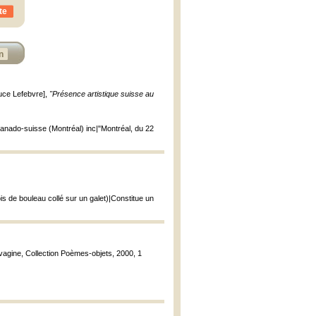
te
n
Luce Lefebvre],
"Présence artistique suisse au
anado-suisse (Montréal) inc|"Montréal, du 22
 de bouleau collé sur un galet)|Constitue un
auvagine, Collection Poèmes-objets, 2000, 1