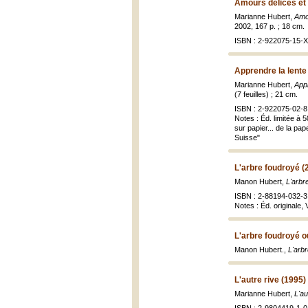
Amours délices et
Marianne Hubert,
Amou
2002, 167 p. ; 18 cm.
ISBN : 2-922075-15-X 
Apprendre la lente
Marianne Hubert,
Appr
(7 feuilles) ; 21 cm.
ISBN : 2-922075-02-8
Notes : Éd. limitée à 
sur papier... de la pa
Suisse"
L'arbre foudroyé (
Manon Hubert,
L'arbr
ISBN : 2-88194-032-3
Notes : Éd. originale, 
L'arbre foudroyé 
Manon Hubert.,
L'arb
L'autre rive (1995)
Marianne Hubert,
L'au