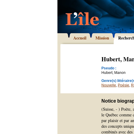
Accueil
Mission
Recherc
Hubert, Mar
Pseudo :
Hubert, Manon
Genre(s) littéraire(s
Nouvelle
,
Poésie
,
R
Notice biogra
(Suisse, - ) Poète,
le Québec comme deu
par plaisir et par 
des concepts unique
combinés avec des m