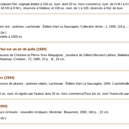
nstituant l'éd. originale limitée à 150 ex. num. dont 20 ex. hors commerce, num. de H.M.I à H.
.XXI à H.M.L, réservés à l'éditeur, et 100 ex. num. de 1 à 100, réservés à l'éd. de luxe
tre rive - poèmes
, Lachenaie : Édition d'art La Sauvagine, Collection Verbe ; 1, 1995, 116 p. ;
(br.)
imitée à 1000 ex
hui sur un air de jadis (1980)
avures de Christine et Pierre-Yves Maquignaz ; postface de Gilbert-Bernard Lathion,
Ballades
Naaman, Création ; 72, 1980, 76 p. : ill., 19 cm.
.
s (1994)
esses de plumes - poèmes-objets
, Lachenaie : Édition d'art La Sauvagine, 1994, 1 portefeuille 
0 ex. num. et signés par l'auteur dont 30 ex. hors commerce|Tous les ex. sont "transcrits par l'
2000)
urs échoués - nouvelles érotiques
, Montréal : Beaumont, 2000, 160 p. ; 22 cm.
(br.)