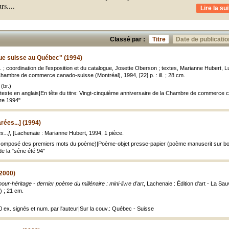
rs.
...
Lire la sui
Classé par :
Titre
Date de publicatio
que suisse au Québec" (1994)
 al. ; coordination de l'exposition et du catalogue, Josette Oberson ; textes, Marianne Hubert, 
Chambre de commerce canado-suisse (Montréal), 1994, [22] p. : ill. ; 28 cm.
(br.)
exte en anglais|En tête du titre: Vingt-cinquième anniversaire de la Chambre de commerce c
re 1994"
rées...] (1994)
...]
, [Lachenaie : Marianne Hubert, 1994, 1 pièce.
 (composé des premiers mots du poème)|Poème-objet presse-papier (poème manuscrit sur bois
e la "série été 94"
(2000)
our-héritage - dernier poème du millénaire : mini-livre d'art
, Lachenaie : Édition d'art - La S
s) ; 21 cm.
70 ex. signés et num. par l'auteur|Sur la couv.: Québec - Suisse