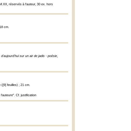
M.XX, réservés à l'auteur, 30 ex. hors
 18 cm.
 d'aujourd'hui sur un air de jadis - poésie
,
([9] feuilles) ; 21 cm.
auteure". Cf. justification