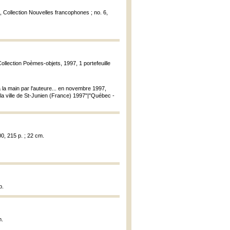
, Collection Nouvelles francophones ; no. 6,
Collection Poèmes-objets, 1997, 1 portefeuille
à la main par l'auteure... en novembre 1997,
e la ville de St-Junien (France) 1997"|"Québec -
0, 215 p. ; 22 cm.
p.
m.