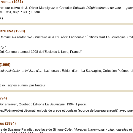
vent... (1981)
es sur cuivre de J.-Olivier Maquignaz et Christian Schwab,
D'éphémères et de vent... - poè
 1981, 93 p. : 3 ill. ; 19 cm.
.)
tre rive (1998)
femme sur l'autre rive - itinéraire d'un cri : récit
, Lachenaie : Éditions d'art La Sauvagine, Col
(br.)
écit Concours annuel 1998 de l'École de la Loire, France"
(1996)
ire minérale - mini-livre d'art
, Lachenaie : Édition d'art - La Sauvagine, Collection Poèmes-obje
0 ex. signés et num. par l'auteur
1994)
oir entraver
, Québec : Éditions La Sauvagine, 1994, 1 pièce.
 3 ex|Poème-objet décoratif en bois de grève et bouleau (écorce de bouleau enroulé) avec p
us (1984)
ce de Suzanne Paradis ; postface de Simone Collet,
Voyages impromptus - cinq nouvelles et 