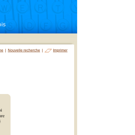
che
|
Nouvelle recherche
|
Imprimer
si
ure
é