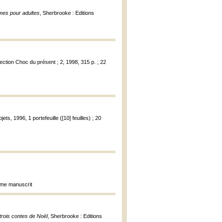
mes pour adultes
, Sherbrooke : Editions
lection Choc du présent ; 2, 1998, 315 p. ; 22
ts, 1996, 1 portefeuille ([10] feuilles) ; 20
oème manuscrit
trois contes de Noël
, Sherbrooke : Editions