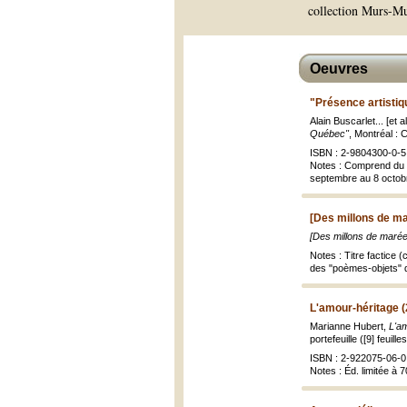
collection Murs-Mu
Oeuvres
"Présence artisti
Alain Buscarlet... [et
Québec"
, Montréal : 
ISBN : 2-9804300-0-5 
Notes : Comprend du t
septembre au 8 octob
[Des millons de ma
[Des millons de marées
Notes : Titre factice
des "poèmes-objets" d
L'amour-héritage 
Marianne Hubert,
L'am
portefeuille ([9] feuille
ISBN : 2-922075-06-0
Notes : Éd. limitée à 