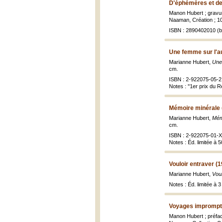
D'éphémères et de 
Manon Hubert ; gravur
Naaman, Création ; 104,
ISBN : 2890402010 (br
Une femme sur l'au
Marianne Hubert,
Une 
cm.
ISBN : 2-922075-05-2 
Notes : "1er prix du R
Mémoire minérale 
Marianne Hubert,
Mémo
cm.
ISBN : 2-922075-01-X
Notes : Éd. limitée à 5
Vouloir entraver (
Marianne Hubert,
Voul
Notes : Éd. limitée à
Voyages imprompt
Manon Hubert ; préfa