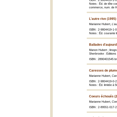
ISBN : 2-9804419-1-0
Notes : Éd. de tête co
commerce, num. de H.M
L'autre rive (1995)
Marianne Hubert,
L'au
ISBN : 2-9804419-1-0 
Notes : Éd. courante l
Ballades d'aujourd'
Manon Hubert ; linogr
Sherbrooke : Editions 
ISBN : 2890401545 br
Caresses de plume
Marianne Hubert,
Car
ISBN : 2-9804419-0-2
Notes : Éd. limitée à 5
Coeurs échoués (
Marianne Hubert,
Coe
ISBN : 2-89551-017-2 