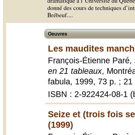
dramatique à l’Université du Québec
donné des cours de techniques d’int
Brébeuf.
...
Oeuvres
Les maudites manche
François-Étienne Paré,
en 21 tableaux
, Montréa
fabula, 1999, 73 p. ; 21
ISBN : 2-922424-08-1 (b
Seize et (trois fois s
(1999)