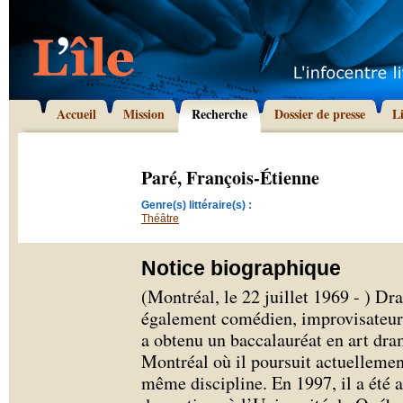
Accueil
Mission
Recherche
Dossier de presse
L
Paré, François-Étienne
Genre(s) littéraire(s) :
Théâtre
Notice biographique
(Montréal, le 22 juillet 1969 - ) D
également comédien, improvisateur,
a obtenu un baccalauréat en art dra
Montréal où il poursuit actuelleme
même discipline. En 1997, il a été a