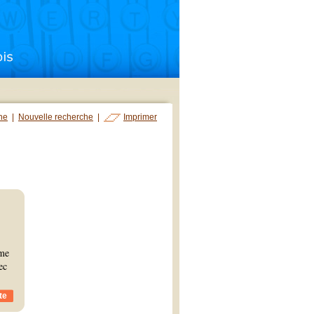
che
|
Nouvelle recherche
|
Imprimer
ême
ec
te