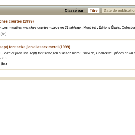
Classé par :
Titre
Date de publicatio
hes courtes (1999)
é,
Les maudites manches courtes - pièce en 21 tableaux
, Montréal : Éditions Élaeis, Collecti
(br.)
 sept) font seize j'en ai assez merci (1999)
é,
Seize et (trois fois sept) font seize j'en ai assez merci - suivi de, L'entrevue : pièces en un 
21 cm.
(br.)