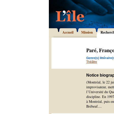
Accueil
Mission
Recherc
Paré, Franço
Genre(s) littéraire(s
Théâtre
Notice biogra
(Montréal, le 22 j
improvisateur, mett
l’Université du Qu
discipline. En 1997
à Montréal, puis en
Brébeuf.
...