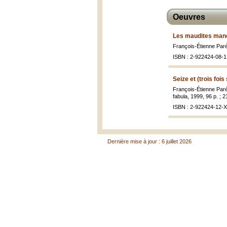
Oeuvres
Les maudites manc
François-Étienne Par
ISBN : 2-922424-08-1 
Seize et (trois fois
François-Étienne Par
fabula, 1999, 96 p. ; 
ISBN : 2-922424-12-X 
Dernière mise à jour : 6 juillet 2026