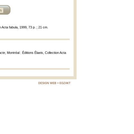
n
on Acta fabula, 1999, 73 p. ; 21 cm.
acte
, Montréal : Éditions Élaeis, Collection Acta
DESIGN WEB = EGZAKT