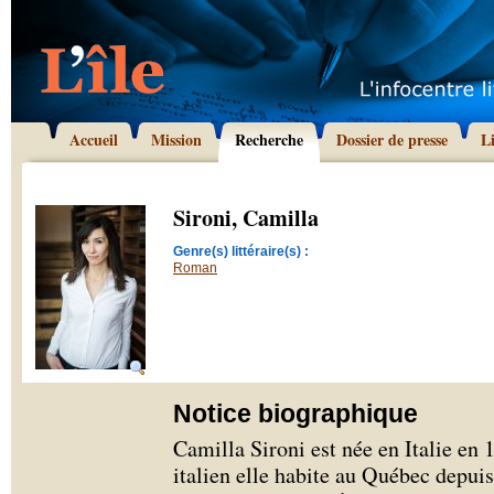
Accueil
Mission
Recherche
Dossier de presse
L
Sironi, Camilla
Genre(s) littéraire(s) :
Roman
Notice biographique
Camilla Sironi est née en Italie en 
italien elle habite au Québec depui