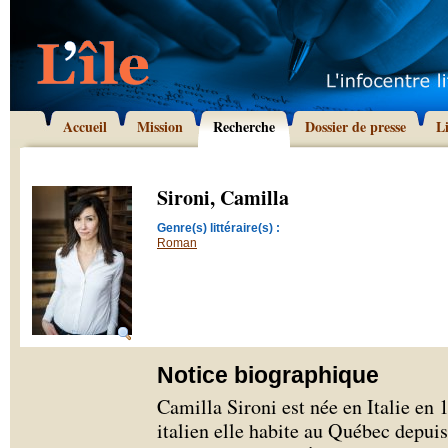
Accueil
Mission
Recherche
Dossier de presse
L
Sironi, Camilla
Genre(s) littéraire(s) :
Roman
Notice biographique
Camilla Sironi est née en Italie en 
italien elle habite au Québec depui