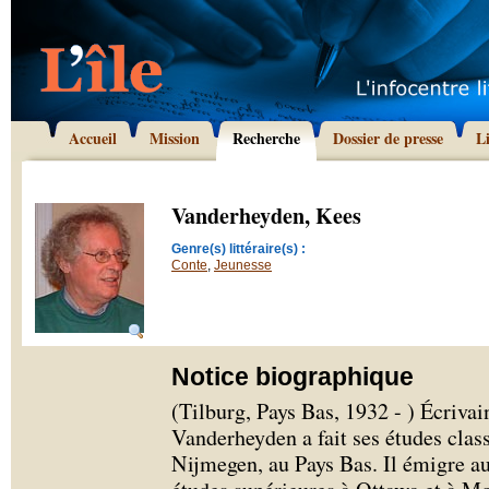
Accueil
Mission
Recherche
Dossier de presse
L
Vanderheyden, Kees
Genre(s) littéraire(s) :
Conte
,
Jeunesse
Notice biographique
(Tilburg, Pays Bas, 1932 - ) Écrivai
Vanderheyden a fait ses études cla
Nijmegen, au Pays Bas. Il émigre a