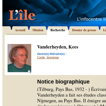
Accueil
Mission
Recherche
Dossier de presse
L
Vanderheyden, Kees
Genre(s) littéraire(s) :
Conte
,
Jeunesse
Notice biographique
(Tilburg, Pays Bas, 1932 - ) Écrivai
Vanderheyden a fait ses études cla
Nijmegen, au Pays Bas. Il émigre a